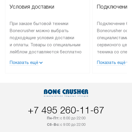
Условия доставки
Подключение 
При заказе бытовой техники
Подключение бы
Bonecrusher можно выбрать
Bonecrusher осу
подходящие условия доставки
специалистами 
и оплаты. Товары со специальным
сервисного цент
лейблом доставляются бесплатно
техника со спец
по Москве в пределах МКАД
подключается б
Показать ещё
Показать ещё
до подъезда, выезд за МКАД
на готовые комм
оплачивается дополнительно.
мастера за МКА
Товар со статусом в наличии может
за дополнительн
быть отгружен покупателю
коммуникации п
в течение трех дней. После 100%
наличие установ
предоплаты наша компания
подключения к 
+7 495 260-11-67
бесплатно доставляет заказ
и канализации в
до представительства
от категории те
Пн-Пт:
с 8:00 до 22:00
транспортной компании в городе
дополнительных 
Сб-Вс:
с 9:00 до 22:00
Москва. Пожалуйста, уточняйте
определяется со