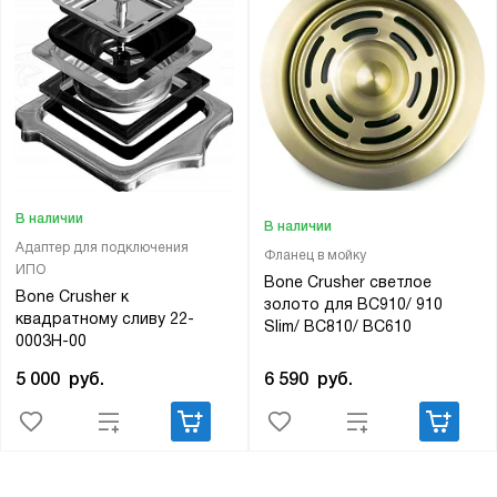
В наличии
В наличии
Адаптер для подключения
Фланец в мойку
ИПО
Bone Crusher светлое
Bone Crusher к
золото для BC910/ 910
квадратному сливу 22-
Slim/ BC810/ ВС610
0003H-00
6 590
руб.
5 000
руб.