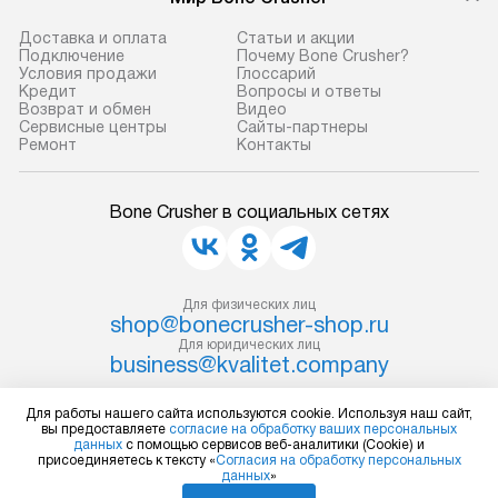
требуется переместить прибор
и транспортиров
до двери квартиры или до места
при необходимо
Доставка и оплата
Статьи и акции
установки, пожалуйста,
отдельных часте
Подключение
Почему Bone Crusher?
Условия продажи
Глоссарий
предварительно согласуйте это
монтируется в у
Кредит
Вопросы и ответы
с менеджером. За данную услугу
или на заранее 
Возврат и обмен
Видео
Сервисные центры
Сайты-партнеры
взимается дополнительная плата.
место с проверк
Ремонт
Контакты
Учитывайте габариты прибора, если
а затем подключ
они не позволяют пронести чего
к существующим
Bone Crusher в социальных сетях
через дверной проем,
Производится пе
то сотрудники транспортной
и краткая консу
службы не могут демонтировать
по эксплуатации
дверцы, ручки или другие
установку не вх
Для физических лиц
выступающие элементы, так как
shop@bonecrusher-shop.ru
коммуникаций, 
Для юридических лиц
в будущем это может привести
материалы, нав
business@kvalitet.company
к отказу в проведении ремонта
и перевешивание
по гарантии. Перед заказом
Профессиональ
Для работы нашего сайта используются cookie. Используя наш сайт,
НАПИСАТЬ РУКОВОДСТВУ
удостоверьтесь, что сможете
и регулярное об
вы предоставляете
согласие на обработку ваших персональных
данных
с помощью сервисов веб-аналитики (Cookie) и
переместить прибор в нужное
предотвращают
присоединяетесь к тексту «
Согласия на обработку персональных
Политика конфиденциальности
данных
»
место, учитывая размеры упаковки.
и сбои в работе
Условия продажи