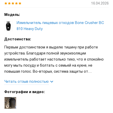
16.04.2026
Модель:
Измельчитель пищевых отходов Bone Crusher BC
810 Heavy Duty
Достоинства:
Первым достоинством я выделю тишину при работе
устройства. Благодаря полной звукоизоляции
измельчитель работает настолько тихо, что я спокойно
могу мыть посуду и болтать с семьей на кухне, не
повышая голос. Во-вторых, система защиты от
перегрузок, случайно попавшая косточка не стала
Читать отзыв полностью
проблемой, мотор просто остановился и перезапустился,
ничего не сгорело. В-третьих, качество материалов на
Фотографии и видео:
высоте — всё из нержавеющей стали, выглядит надежно и
долговечно.