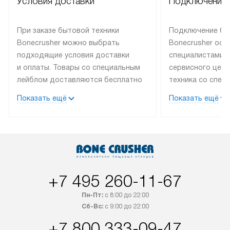
Условия доставки
Подключение 
При заказе бытовой техники
Подключение бы
Bonecrusher можно выбрать
Bonecrusher осу
подходящие условия доставки
специалистами 
и оплаты. Товары со специальным
сервисного цент
лейблом доставляются бесплатно
техника со спец
по Москве в пределах МКАД
подключается б
Показать ещё
Показать ещё
до подъезда, выезд за МКАД
на готовые комм
оплачивается дополнительно.
мастера за МКА
Товар со статусом в наличии может
за дополнительн
быть отгружен покупателю
коммуникации п
в течение трех дней. После 100%
наличие установ
предоплаты наша компания
подключения к 
+7 495 260-11-67
бесплатно доставляет заказ
и канализации в
до представительства
от категории те
Пн-Пт:
с 8:00 до 22:00
транспортной компании в городе
дополнительных 
Сб-Вс:
с 9:00 до 22:00
Москва. Пожалуйста, уточняйте
определяется со
+7 800 333-09-47
условия доставки у менеджера при
который можно 