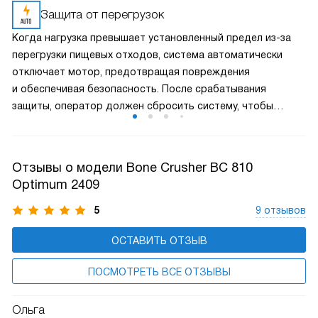
отходов, таких как фрукты, овощи, остатки еды и т. д.,
Защита от перегрузок
и превращает их в жидкую массу, которая затем
Когда нагрузка превышает установленный предел из-за
смывается по канализации. Бытовые измельчители Bone
перегрузки пищевых отходов, система автоматически
Crusher обеспечивают удобство и гигиеничность в кухне,
отключает мотор, предотвращая повреждения
предотвращая образование неприятных запахов
и обеспечивая безопасность. После срабатывания
и уменьшая объем мусора.
защиты, оператор должен сбросить систему, чтобы
возобновить работу измельчителя. Этот механизм защиты
помогает продлить срок службы устройства
и предотвращает возможные аварийные ситуации.
Отзывы о модели Bone Crusher BC 810
Optimum 2409
5
9 отзывов
ОСТАВИТЬ ОТЗЫВ
ПОСМОТРЕТЬ ВСЕ ОТЗЫВЫ
Ольга