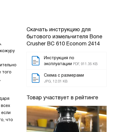
Скачать инструкцию для
бытового измельчителя
Bone
Crusher BC 610 Econom 2414
.
 кожуру
Инструкция по
эксплуатации
PDF, 911.35 KB
чительно
е того
Схема с размерами
,
JPG, 12.01 KB
Товар участвует в рейтинге
одаря
 всех
 если
о, что