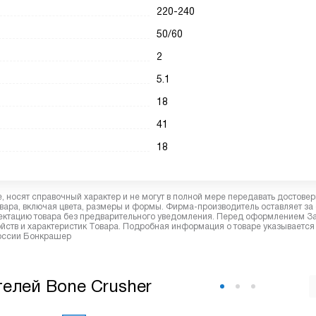
220-240
50/60
2
5.1
18
41
18
 носят справочный характер и не могут в полной мере передавать достове
вара, включая цвета, размеры и формы. Фирма-производитель оставляет за
лектацию товара без предварительного уведомления. Перед оформлением З
йств и характеристик Товара. Подробная информация о товаре указывается
России Бонкрашер
елей Bone Crusher