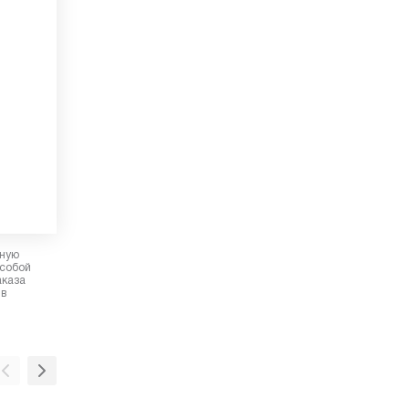
рную
 собой
аказа
 в