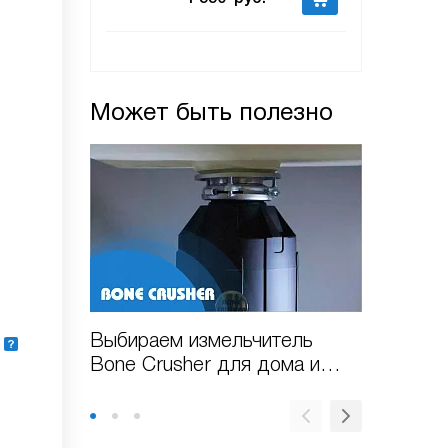
Может быть полезно
Выбираем измельчитель
Измель
Bone Crusher для дома и
для за
квартиры