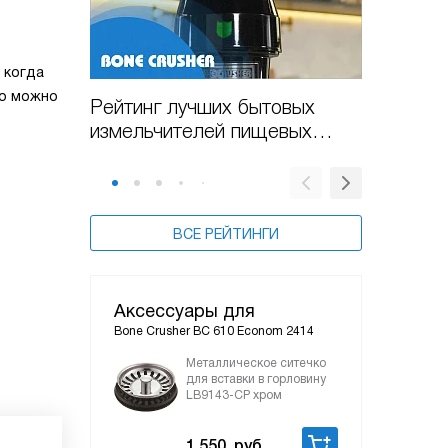
 когда
но можно
Рейтинг лучших бытовых
Рейтин
измельчителей пищевых
измель
отходов Bone Crusher в 2025
в 2026 
году
ВСЕ РЕЙТИНГИ
Аксессуары для
Bone Crusher BC 610 Econom 2414
Металлическое ситечко
для вставки в горловину
LB9143-CP хром
1 550
руб.