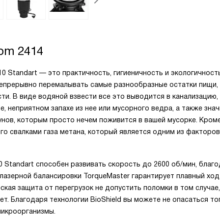
om 2414
0 Standart — это практичность, гигиеничность и экологичность
непрерывно перемалывать самые разнообразные остатки пищи,
сти. В виде водяной взвести все это выводится в канализацию,
е, неприятном запахе из нее или мусорного ведра, а также зна
унов, которым просто нечем поживится в вашей мусорке. Кром
о свалками газа метана, который является одним из факторов
 Standart способен развивать скорость до 2600 об/мин, благ
 лазерной балансировки TorqueMaster гарантирует плавный ход
ская защита от перегрузок не допустить поломки в том случае,
т. Благодаря технологии BioShield вы можете не опасаться тог
микроорганизмы.