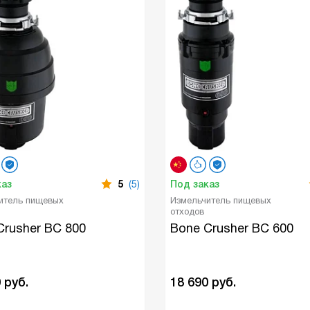
каз
5
(5)
Под заказ
итель пищевых
Измельчитель пищевых
отходов
Crusher BC 800
Bone Crusher BC 600
0
руб.
18 690
руб.