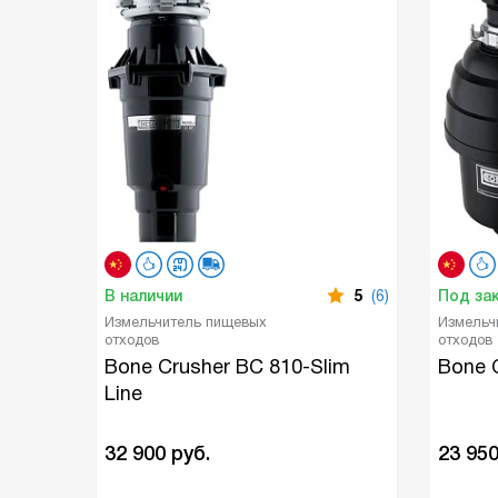
В наличии
5
(6)
Под за
Измельчитель пищевых
Измельч
отходов
отходов
Bone Crusher BC 810-Slim
Bone 
Line
32 900
руб.
23 95