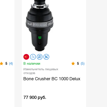
5
(4)
В наличии
5
(5)
В нали
Измельчитель пищевых
Измель
отходов
отходов
Bone Crusher BC 1000 Delux
Bone 
77 900
руб.
24 70