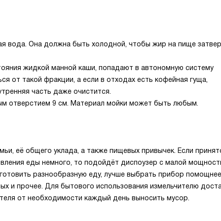
я вода. Она должна быть холодной, чтобы жир на пище затвер
тояния жидкой манной каши, попадают в автономную систему
ся от такой фракции, а если в отходах есть кофейная гуща,
утренняя часть даже очистится.
ым отверстием 9 см. Материал мойки может быть любым.
мьи, её общего уклада, а также пищевых привычек. Если принят
овления еды немного, то подойдёт диспоузер с малой мощнос
т готовить разнообразную еду, лучше выбрать прибор помощнее
ых и прочее. Для бытового использования измельчителю дост
вателя от необходимости каждый день выносить мусор.