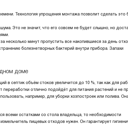
ремени. Технология упрощения монтажа позволит сделать это
ума. Это не значит, что его совсем не будет слышно, но дост
ями.
за несколько минут пропустить все накопившиеся за день отхо
странению болезнетворных бактерий внутри прибора. Запахи
одном доме
й в септик объём стоков увеличится до 10 %, так как для ра
от переработки отлично подойдёт для питания растений и не п
ользовать, например, для уборки хозпостроек или полива. Он
ся всеми остатками со стола владельца, то необходимости
х измельчитель пищевых отходов нужен. Он гарантирует гигиен