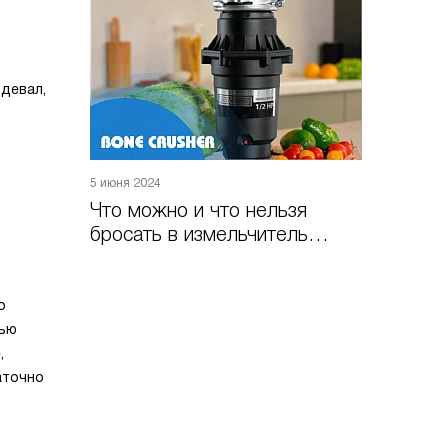
девал,
5 июня 2024
Что можно и что нельзя
бросать в измельчитель
пищевых отходов
о
тью
,
аточно