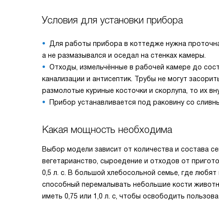
Условия для установки прибора
Для работы прибора в коттедже нужна проточна
а не размазывался и оседал на стенках камеры.
Отходы, измельчённые в рабочей камере до сос
канализации и антисептик. Трубы не могут засорить
размолотые куриные косточки и скорлупа, то их вн
Прибор устанавливается под раковину со сливн
Какая мощность необходима
Выбор модели зависит от количества и состава се
вегетарианство, сыроедение и отходов от пригот
0,5 л. с. В большой хлебосольной семье, где любя
способный перемалывать небольшие кости животн
иметь 0,75 или 1,0 л. с, чтобы освободить пользо