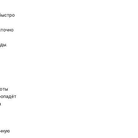
 быстро
аточно
ды.
боты
ропадёт
а
ичную