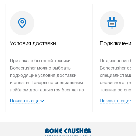
Условия доставки
Подключение 
При заказе бытовой техники
Подключение бы
Bonecrusher можно выбрать
Bonecrusher осу
подходящие условия доставки
специалистами 
и оплаты. Товары со специальным
сервисного цент
лейблом доставляются бесплатно
техника со спец
по Москве в пределах МКАД
подключается б
Показать ещё
Показать ещё
до подъезда, выезд за МКАД
на готовые комм
оплачивается дополнительно.
мастера за МКА
Товар со статусом в наличии может
за дополнительн
быть отгружен покупателю
коммуникации п
в течение трех дней. После 100%
наличие установ