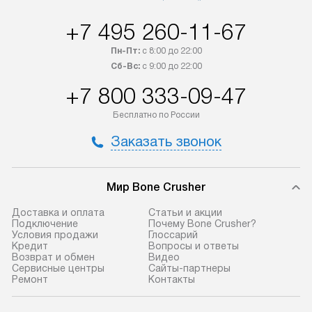
предоплаты наша компания
подключения к 
+7 495 260-11-67
бесплатно доставляет заказ
и канализации в
до представительства
от категории те
Пн-Пт:
с 8:00 до 22:00
транспортной компании в городе
дополнительных 
Сб-Вс:
с 9:00 до 22:00
Москва. Пожалуйста, уточняйте
определяется со
+7 800 333-09-47
условия доставки у менеджера при
который можно 
оформлении заказа.
на нашем сайте 
Бесплатно по России
«Подключение».
В оговоренный день служба
Заказать звонок
доставки доставит упакованный
Стандартная уст
прибор до подъезда. Если
снятие упаковки
Мир Bone Crusher
требуется переместить прибор
и транспортиров
до двери квартиры или до места
при необходимо
Доставка и оплата
Статьи и акции
установки, пожалуйста,
отдельных часте
Подключение
Почему Bone Crusher?
Условия продажи
Глоссарий
предварительно согласуйте это
монтируется в у
Кредит
Вопросы и ответы
с менеджером. За данную услугу
или на заранее 
Возврат и обмен
Видео
Сервисные центры
Сайты-партнеры
взимается дополнительная плата.
место с проверк
Ремонт
Контакты
Учитывайте габариты прибора, если
а затем подключ
они не позволяют пронести чего
к существующим