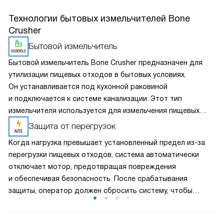
Технологии бытовых измельчителей Bone
Crusher
Бытовой измельчитель
Бытовой измельчитель Bone Crusher предназначен для
утилизации пищевых отходов в бытовых условиях.
Он устанавливается под кухонной раковиной
и подключается к системе канализации. Этот тип
измельчителя используется для измельчения пищевых
отходов, таких как фрукты, овощи, остатки еды и т. д.,
Защита от перегрузок
и превращает их в жидкую массу, которая затем
Когда нагрузка превышает установленный предел из-за
смывается по канализации. Бытовые измельчители Bone
перегрузки пищевых отходов, система автоматически
Crusher обеспечивают удобство и гигиеничность в кухне,
отключает мотор, предотвращая повреждения
предотвращая образование неприятных запахов
и обеспечивая безопасность. После срабатывания
и уменьшая объем мусора.
защиты, оператор должен сбросить систему, чтобы
возобновить работу измельчителя. Этот механизм защиты
помогает продлить срок службы устройства