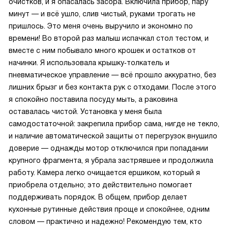
очистков, и я опасалась засора. Включила прибор, пару
минут — и всё ушло, слив чистый, руками трогать не
пришлось. Это меня очень выручило и экономно по
времени! Во второй раз малыш испачкал стол тестом, и
вместе с ним побывало много крошек и остатков от
начинки. Я использовала крышку‑толкатель и
пневматическое управление — всё прошло аккуратно, без
лишних брызг и без контакта рук с отходами. После этого
я спокойно поставила посуду мыть, а раковина
оставалась чистой. Установка у меня была
самодостаточной: закрепила прибор сама, нигде не текло,
и наличие автоматической защиты от перегрузок внушило
доверие — однажды мотор отключился при попадании
крупного фрагмента, я убрала застрявшее и продолжила
работу. Камера легко очищается ершиком, который я
приобрела отдельно; это действительно помогает
поддерживать порядок. В общем, прибор делает
кухонные рутинные действия проще и спокойнее, одним
словом — практично и надежно! Рекомендую тем, кто