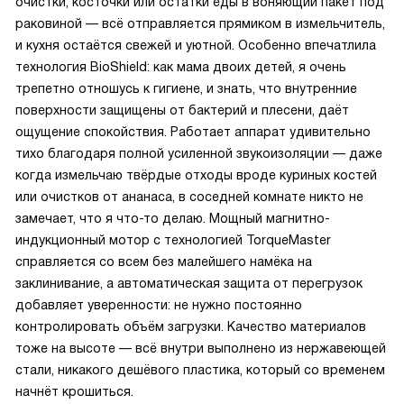
очистки, косточки или остатки еды в воняющий пакет под
раковиной — всё отправляется прямиком в измельчитель,
и кухня остаётся свежей и уютной. Особенно впечатлила
технология BioShield: как мама двоих детей, я очень
трепетно отношусь к гигиене, и знать, что внутренние
поверхности защищены от бактерий и плесени, даёт
ощущение спокойствия. Работает аппарат удивительно
тихо благодаря полной усиленной звукоизоляции — даже
когда измельчаю твёрдые отходы вроде куриных костей
или очистков от ананаса, в соседней комнате никто не
замечает, что я что-то делаю. Мощный магнитно-
индукционный мотор с технологией TorqueMaster
справляется со всем без малейшего намёка на
заклинивание, а автоматическая защита от перегрузок
добавляет уверенности: не нужно постоянно
контролировать объём загрузки. Качество материалов
тоже на высоте — всё внутри выполнено из нержавеющей
стали, никакого дешёвого пластика, который со временем
начнёт крошиться.