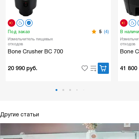
Под заказ
5
(4)
В налич
Измельчитель пищевых
Измельчи
отходов
отходов
Bone Crusher BC 700
Bone C
20 990
руб.
41 800
Другие статьи